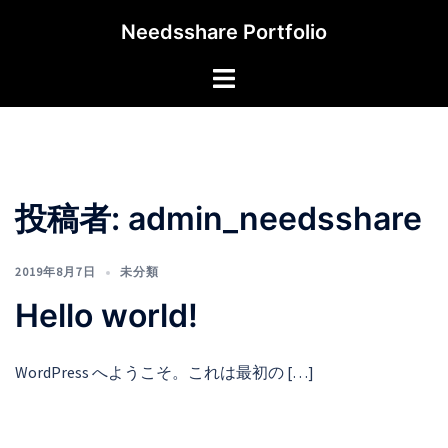
コ
Needsshare Portfolio
ン
テ
ト
ン
グ
ツ
ル
へ
メ
ス
ニ
キ
ュ
投稿者:
admin_needsshare
ッ
ー
プ
2019年8月7日
未分類
Hello world!
WordPress へようこそ。これは最初の […]